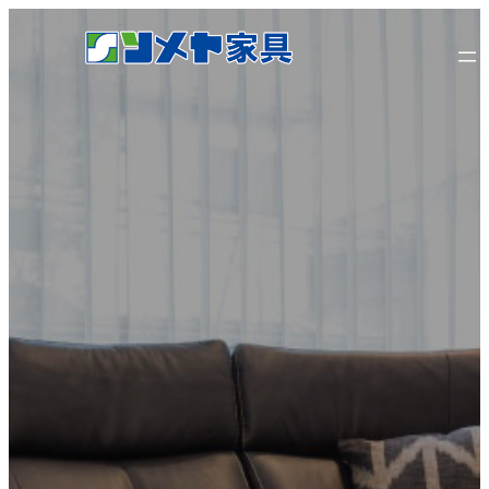
内
容
を
ス
キ
ッ
プ