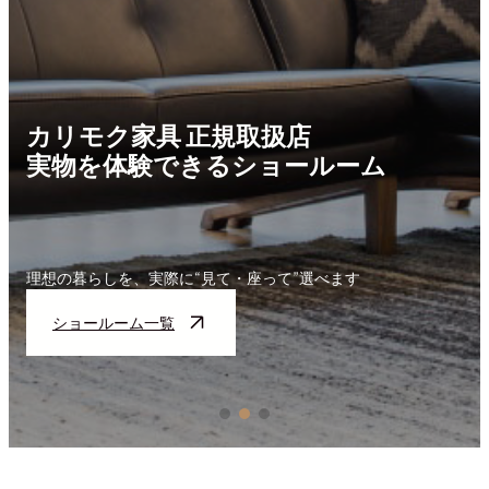
モク家具 正規取扱店
ベッド
を体験できるショールーム
実物を
らしを、実際に“見て・座って”選べます
理想の暮ら
ールーム一覧
ショー